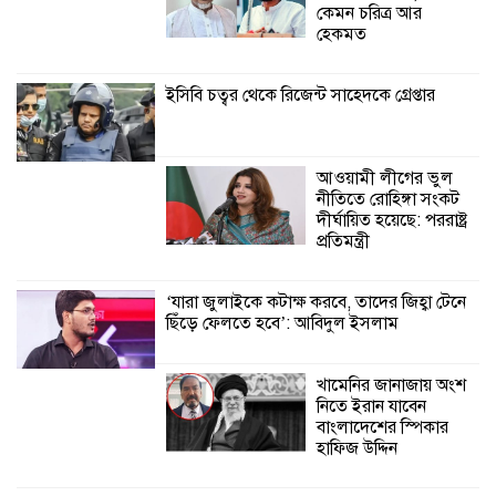
কেমন চরিত্র আর
শ্যামনগরে বনবিভাগ ও সিএমসির সাথে
হেকমত
জেলেদের মতবিনিময় সভা
ইসিবি চত্বর থেকে রিজেন্ট সাহেদকে গ্রেপ্তার
আওয়ামী লীগের ভুল
নীতিতে রোহিঙ্গা সংকট
দীর্ঘায়িত হয়েছে: পররাষ্ট্র
প্রতিমন্ত্রী
‘যারা জুলাইকে কটাক্ষ করবে, তাদের জিহ্বা টেনে
ছিঁড়ে ফেলতে হবে’: আবিদুল ইসলাম
খামেনির জানাজায় অংশ
নিতে ইরান যাবেন
বাংলাদেশের স্পিকার
হাফিজ উদ্দিন