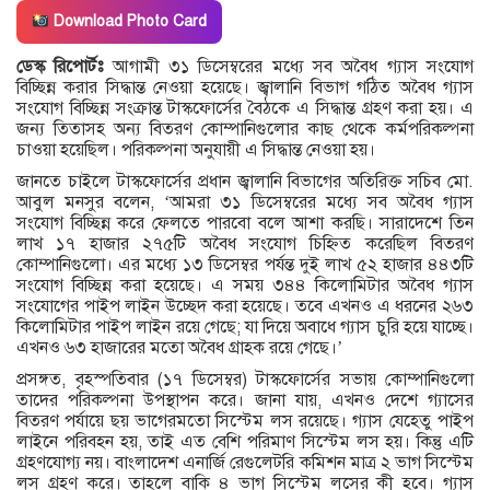
Download Photo Card
ডেস্ক রিপোর্টঃ
আগামী ৩১ ডিসেম্বরের মধ্যে সব অবৈধ গ্যাস সংযোগ
বিচ্ছিন্ন করার সিদ্ধান্ত নেওয়া হয়েছে। জ্বালানি বিভাগ গঠিত অবৈধ গ্যাস
সংযোগ বিচ্ছিন্ন সংক্রান্ত টাস্কফোর্সের বৈঠকে এ সিদ্ধান্ত গ্রহণ করা হয়। এ
জন্য তিতাসহ অন্য বিতরণ কোম্পানিগুলোর কাছ থেকে কর্মপরিকল্পনা
চাওয়া হয়েছিল। পরিকল্পনা অনুযায়ী এ সিদ্ধান্ত নেওয়া হয়।
জানতে চাইলে টাস্কফোর্সের প্রধান জ্বালানি বিভাগের অতিরিক্ত সচিব মো.
আবুল মনসুর বলেন, ‘আমরা ৩১ ডিসেম্বরের মধ্যে সব অবৈধ গ্যাস
সংযোগ বিচ্ছিন্ন করে ফেলতে পারবো বলে আশা করছি। সারাদেশে তিন
লাখ ১৭ হাজার ২৭৫টি অবৈধ সংযোগ চিহ্নিত করেছিল বিতরণ
কোম্পানিগুলো। এর মধ্যে ১৩ ডিসেম্বর পর্যন্ত দুই লাখ ৫২ হাজার ৪৪৩টি
সংযোগ বিচ্ছিন্ন করা হয়েছে। এ সময় ৩৪৪ কিলোমিটার অবৈধ গ্যাস
সংযোগের পাইপ লাইন উচ্ছেদ করা হয়েছে। তবে এখনও এ ধরনের ২৬৩
কিলোমিটার পাইপ লাইন রয়ে গেছে; যা দিয়ে অবাধে গ্যাস চুরি হয়ে যাচ্ছে।
এখনও ৬৩ হাজারের মতো অবৈধ গ্রাহক রয়ে গেছে।’
প্রসঙ্গত, বৃহস্পতিবার (১‌৭ ডিসেম্বর) টাস্কফোর্সের সভায় কোম্পানিগুলো
তাদের পরিকল্পনা উপস্থাপন করে। জানা যায়, এখনও দেশে গ্যাসের
বিতরণ পর্যায়ে ছয় ভাগেরমতো সিস্টেম লস রয়েছে। গ্যাস যেহেতু পাইপ
লাইনে পরিবহন হয়, তাই এত বেশি পরিমাণ সিস্টেম লস হয়। কিন্তু এটি
গ্রহণযোগ্য নয়। বাংলাদেশ এনার্জি রেগুলেটরি কমিশন মাত্র ২ ভাগ সিস্টেম
লস গ্রহণ করে। তাহলে বাকি ৪ ভাগ সিস্টেম লসের কী হবে। গ্যাস