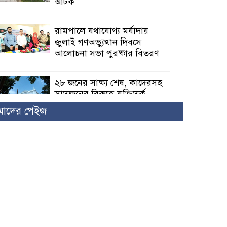
আটক
রামপালে যথাযোগ্য মর্যাদায়
জুলাই গণঅভ্যুত্থান দিবসে
আলোচনা সভা পুরষ্কার বিতরণ
২৮ জনের সাক্ষ্য শেষ, কাদেরসহ
সাতজনের বিরুদ্ধে যুক্তিতর্ক
ট্রাইব্যুনালে
াদের পেইজ
ইসলামের সবচেয়ে বেশি ক্ষতি
করেছে জামায়াত: নুরুল হক নুর
পাঁচ মাসে সরকারের দোষ
দিচ্ছেন, আপনারা ওই দুই বছরে
শহীদদের বিচার করলেন না কেন:
শহীদ জিসানের বাবার ক্ষোভ