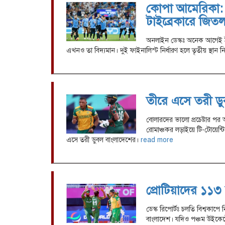
কোপা আমেরিকা: তৃ
টাইব্রেকারে জিতল
অনলাইন ডেস্কঃ অনেক আগেই ইউর
এখনও তা বিদ্যমান। দুই ফাইনালিস্ট নির্ধারণ হলে তৃতীয় স্থা
তীরে এসে তরী ডু
বোলারদের ভালো প্রচেষ্টার পর আর
রোমাঞ্চকর লড়াইয়ে টি-টোয়েন্টি 
এসে তরী ডুবল বাংলাদেশের।
read more
প্রোটিয়াদের ১১
ডেস্ক রিপোর্টঃ চলতি বিশ্বকাপে নি
বাংলাদেশ। যদিও পঞ্চম উইকেট