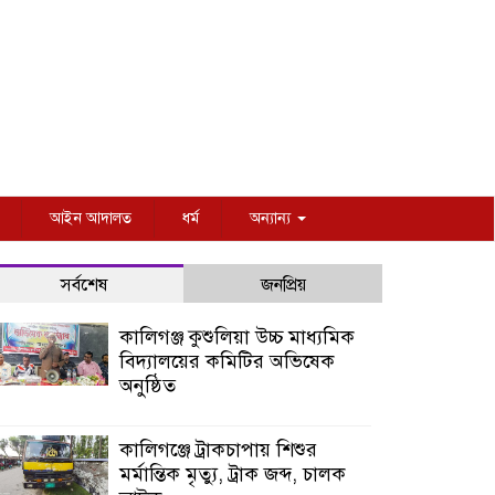
আইন আদালত
ধর্ম
অন্যান্য
সর্বশেষ
জনপ্রিয়
কালিগঞ্জ কুশুলিয়া উচ্চ মাধ্যমিক
বিদ্যালয়ের কমিটির অভিষেক
অনুষ্ঠিত
কালিগঞ্জে ট্রাকচাপায় শিশুর
মর্মান্তিক মৃত্যু, ট্রাক জব্দ, চালক