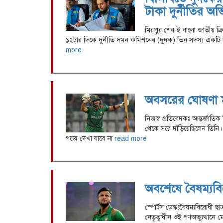
টাকা দুর্নীতির অ
মিরপুর শের-ই বাংলা জাতীয় ক্রিক
১২টার দিকে দুর্নীতি দমন কমিশনের (দুদক) তিন সদস্য একট
more
অবসরের ঘোষণা মা
নিজস্ব প্রতিবেদকঃ আন্তর্জাতি
থেকে সরে দাঁড়িয়েছিলেন তিনি
গজে দেখা যাবে না
read more
অবশেষে বৈষম্যবি
স্পোর্টস ডেস্কঃবৈষম্যবিরোধী ছা
নেতৃত্বাধীন ওই গণঅভ্যুত্থানে