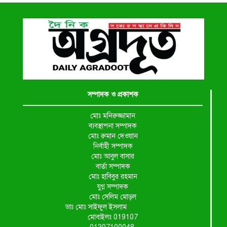
আপনারা ওই দুই বছরে শহীদদের বিচার
করলেন না কেন: শহীদ জিসানের বাবার
ক্ষোভ
কালিগঞ্জে নিখোঁজ জেলের মরদেহ
অবশেষে মিলল ইছামতী নদীতে
সম্পাদক ও প্রকাশক
শ্রীউলা ইউনিয়ন বিএনপির ২নং
ওয়ার্ডের উদ্যোগে কর্মী সম্মেলন অনুষ্ঠিত
মোঃ মনিরুজ্জামান
ব্যবস্থাপনা সম্পাদক
মোঃ রুমান দেওয়ান
শ্যামনগরে জলবায়ু সহনশীল জনগোষ্ঠী
নির্বাহী সম্পাদক
গঠনে প্রকল্পের অংশগ্রহণমূলক শিখন ও
মোঃ আবুল বাসার
অভিজ্ঞতা বিনিময় সভা
বার্তা সম্পাদক
মোঃ হাবিবুর রহমান
যুগ্ন সম্পাদক
শ্যামনগরে বনবিভাগ ও সিএমসির
মোঃ সেলিম মোড়ল
সাথে জেলেদের মতবিনিময় সভা
ডাঃ মোঃ সাইফুল ইসলাম
মোবাইলঃ 019107