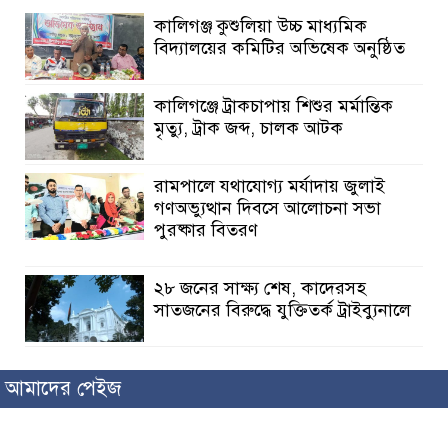
কালিগঞ্জ কুশুলিয়া উচ্চ মাধ্যমিক
বিদ্যালয়ের কমিটির অভিষেক অনুষ্ঠিত
কালিগঞ্জে ট্রাকচাপায় শিশুর মর্মান্তিক
মৃত্যু, ট্রাক জব্দ, চালক আটক
রামপালে যথাযোগ্য মর্যাদায় জুলাই
গণঅভ্যুত্থান দিবসে আলোচনা সভা
পুরষ্কার বিতরণ
২৮ জনের সাক্ষ্য শেষ, কাদেরসহ
সাতজনের বিরুদ্ধে যুক্তিতর্ক ট্রাইব্যুনালে
ইসলামের সবচেয়ে বেশি ক্ষতি করেছে
আমাদের পেইজ
জামায়াত: নুরুল হক নুর
পাঁচ মাসে সরকারের দোষ দিচ্ছেন,