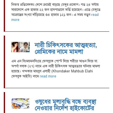
নিজস্ব প্রতিবেদকঃ দেশে ক্রমেই বাড়ছে ডেঙ্গুর প্রকোপ। গত ২৪ ঘণ্টায়
সারাদেশে এক হাজার ২২ জন হাসপাতালে ভর্তি হয়েছেন। এতে ডেঙ্গুতে
আক্রান্তের সংখ্যা দাঁড়িয়েছে ৩৪ হাজার ১২১ জন। এ সময় নতুন
read
more
নারী চিকিৎসকের আত্মহত্যা,
প্রেমিকের নামে মামলা
এম এন বিঃময়মনসিংহে ফেসবুকে পোস্ট দিয়ে শরীরে আগুন দিয়ে ডা.
অপর্ণা বসাক (২৭) নামে এক নারী চিকিৎসক আত্মহত্যার ঘটনায় মামলা
হয়েছে। খন্দকার মাহবুব এলাহী (Khondaker Mahbub Elahi
ফেসবুক আইডি) নামে
read more
ওষুধের মূল্যবৃদ্ধি বন্ধে ব্যবস্থা
নেওয়ার নির্দেশ হাইকোর্টের