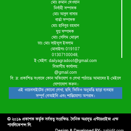
মোঃ রুমান দেওয়ান
নির্বাহী সম্পাদক
মোঃ আবুল বাসার
বার্তা সম্পাদক
মোঃ হাবিবুর রহমান
যুগ্ন সম্পাদক
মোঃ সেলিম মোড়ল
ডাঃ মোঃ সাইফুল ইসলাম
মোবাইলঃ 019107
01307100048,
ই-মেইল: dailyagradoot@gmail.com
বিভাগীয় কার্যালয়:
@gmail.com
বি: দ্র: প্রকাশিত সংবাদে কোন অভিযোগ ও লেখা পাঠাতে আমাদের ই-মেইলে
যোগাযোগ করুন।
এই ওয়েবসাইটের কোনো লেখা, ছবি, ভিডিও অনুমতি ছাড়া ব্যবহার
সম্পূর্ণ বেআইনি এবং শাস্তিযোগ্য অপরাধ।
© ২০১৯ প্রকাশক কর্তৃক সর্বস্বত্ব সংরক্ষিত. দৈনিক অগ্রদূত এন্টারপ্রাইজ এন্ড
পাবলিকেশন্স লি.
Design & Developed BY-
zahidit.com