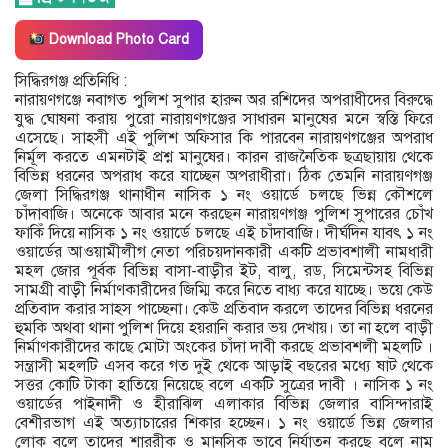
Download Photo Card
সিদ্ধিরগঞ্জ প্রতিনিধি :
নারায়ণগঞ্জে নবাগত পুলিশ সুপার হারুন অর রশিদের অপরাধীদের বিরুদ্ধে
যুদ্ধ ঘোষনা করায় পুরো নারায়ণগঞ্জের সাধারন মানুষের মনে স্বস্তি ফিরে
এসেছে। সাহসী এই পুলিশ অফিসার কি পারবেন নারায়ণগঞ্জের অপরাধ
নির্মূল করতে এমনটাই প্রশ্ন মানুষের। কারন রাজনৈতিক ছত্রছায়ায় থেকে
বিভিন্ন ধরনের অপরাধ করে যাচ্ছেন অপরাধীরা। ঠিক তেমনি নারায়ণগঞ্জ
জেলা সিদ্ধিরগঞ্জ থানাধীন নাসিক ১ নং ওয়ার্ডে চলছে ভিন্ন কৌশলে
চাঁদাবাজি। অনেকে আবার মনে করছেন নারায়ণগঞ্জ পুলিশ সুপারের চোঁখ
ফাকিঁ দিয়ে নাসিক ১ নং ওয়ার্ডে চলছে এই চাঁদাবাজি। দীর্ঘদিন যাবৎ ১ নং
ওয়ার্ডের আওয়ামীলীগ নেতা পরিচয়দানকারী একটি প্রভাবশালী নামধারী
মহল জোর পূর্বক বিভিন্ন বাসা-বাড়ীর ইট, বালু, রড, সিমেন্টসহ বিভিন্ন
সামগ্রী বাড়ী নির্মাণকারীদের জিম্মি করে নিতে বাধ্য করে যাচ্ছে। ভয়ে কেউ
প্রতিবাদ করার সাহস পাচ্ছেনা। কেউ প্রতিবাদ করলে তাদের বিভিন্ন ধরনের
হুমকি অথবা থানা পুলিশ দিয়ে হয়রানি করার ভয় দেখায়। তা না হলে বাড়ী
নির্মাণকারীদের কাছে মোটা অংকের চাঁদা দাবী করছে প্রভাবশলী মহলটি ।
সন্ত্রাসী মহলটি এসব করে গত দুই থেকে আড়াই বছরের মধ্যে ষাট থেকে
সত্তর কোটি টাকা হাতিয়ে নিয়েছে বলে একটি সুত্রের দাবী । নাসিক ১ নং
ওয়ার্ডের পাইনাদী ও হীরাঝিল এলাকার বিভিন্ন জেলার বাসিন্দারাই
বেশীরভাগ এই অত্যাচারের শিকার হচ্ছেন। ১ নং ওয়ার্ডে ভিন্ন জেলার
লোক বলে তাদের শাররীক ও মানসিক ভাবে নির্যাতন করছে বলে নাম