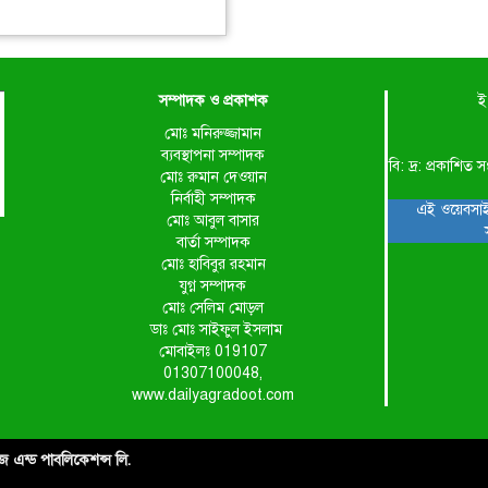
সম্পাদক ও প্রকাশক
ই
মোঃ মনিরুজ্জামান
ব্যবস্থাপনা সম্পাদক
বি: দ্র: প্রকাশ
মোঃ রুমান দেওয়ান
নির্বাহী সম্পাদক
এই ওয়েবসাই
মোঃ আবুল বাসার
বার্তা সম্পাদক
মোঃ হাবিবুর রহমান
যুগ্ন সম্পাদক
মোঃ সেলিম মোড়ল
ডাঃ মোঃ সাইফুল ইসলাম
মোবাইলঃ 019107
01307100048,
www.dailyagradoot.com
াইজ এন্ড পাবলিকেশন্স লি.