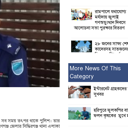
রামপালে যথাযোগ্য
মর্যাদায় জুলাই
গণঅভ্যুত্থান দিবসে
আলোচনা সভা পুরষ্কার বিতরণ
২৮ জনের সাক্ষ্য শে
কাদেরসহ সাতজনে
বিরুদ্ধে যুক্তিতর্ক
ট্রাইব্যুনালে
More News Of This
Category
ইসলামের সবচেয়ে 
ক্ষতি করেছে জামায়
নুরুল হক নুর
ইন্টারনেট গ্রাহকদের
সুখবর
পাঁচ মাসে সরকারে
দিচ্ছেন, আপনারা ওই
হরিপুরে ফুলকপির বা
বছরে শহীদদের বিচ
ফলন কৃষকের মুখে হ
করলেন না কেন: শহীদ জিসানের 
করতে সব সময় তৎপর থাকে পুলিশ। তার
ক্ষোভ
ণগঞ্জ জেলার সিদ্ধিরগঞ্জ থানা এলাকা