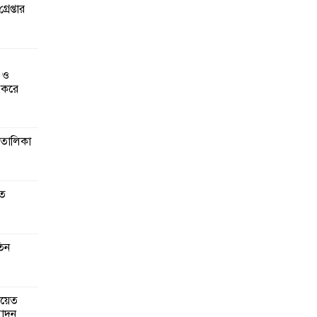
রেপ্তার
জেলের
িলল
 ও
 করে
এনপির
গে
িত
 তালিকা
গঠনে
মূলক
তে
গ ও
িন
লেদের
কুয়েত
মোদন