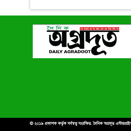
© ২০১৯ প্রকাশক কর্তৃক সর্বস্বত্ব সংরক্ষিত. দৈনিক অগ্রদূত এন্টারপ্র