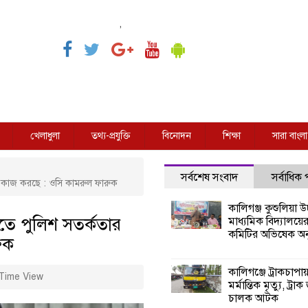
,
খেলাধুলা
তথ্য-প্রযুক্তি
বিনোদন
শিক্ষা
সারা বাংলা
সর্বশেষ সংবাদ
সর্বাধিক
সাথে কাজ করছে : ওসি কামরুল ফারুক
কালিগঞ্জ কুশুলিয়া উচ
াখতে পুলিশ সতর্কতার
মাধ্যমিক বিদ্যালয়ে
কমিটির অভিষেক অনু
ুক
কালিগঞ্জে ট্রাকচাপা
Time View
মর্মান্তিক মৃত্যু, ট্রাক
চালক আটক