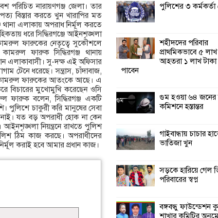
পুলিশের ৩ কর্মকর্তা গ্
েশ পরিচিত নারায়ণগঞ্জ জেলা। তার
িপত্য বিস্তার করতে খুন খারাপির মত
কালিগঞ্জে নিখোঁজ 
ঞ্জ থানা এলাকায় অপরাধ নির্মূল করতে
মরদেহ অবশেষে ম
িকতায় ধরে সিদ্ধিরগঞ্জে আইনশৃঙ্খলা
ইছামতী নদীতে
শহীদদের পরিবার
্জ কামরুল ফারুকের নেতৃত্বে সুকৌশলে
প্রাথমিকভাবে ৫ লাখ
রুল ফারুক সিদ্ধিরগঞ্জ থানায়
আহতরা ১ লাখ টাকা
ান এলাকাবাসী। সু-দক্ষ এই অফিসার
শ্রীউলা ইউনিয়ন বি
পাবেন
 টেনে ধরেছে। সন্ত্রাস, চাঁদাবাজ,
২নং ওয়ার্ডের উদ্যো
ওসি কামরুল ফারুকের আতংকে আছে। এ
কর্মী সম্মেলন অনুষ্ঠ
র করে বিচারের মুখোমুখি করেছেন ওসি
গুম হওয়া ৬৪ জনের
ুল ফারুক বলেন, সিদ্ধিরগঞ্জ একটি
কমিশনে হস্তান্তর
ি। পুলিশে চাকুরী করি মানুষের সেবা
শ্যামনগরে জলবায়ু
 নাই। যত বড় অপরাধী হোক না কেন
সহনশীল জনগোষ্ঠী 
ইনশৃঙ্খলা নিয়ন্ত্রনে রাখতে পুলিশ
প্রকল্পের অংশগ্রহণ
গাইবান্ধায় চাচার হা
পুলিশ ঠিম কাজ করছে। অপরাধীদের
শিখন ও অভিজ্ঞতা বিনিময় সভা
ভাতিজা খুন
র্মূল করাই হবে আমার প্রধান কাজ।
শ্যামনগরে বনবিভা
সড়কে হারিয়ে গেল ত
সিএমসির সাথে জে
পরিবারের স্বপ্ন
মতবিনিময় সভা
বঙ্গবন্ধু ফাউন্ডেশন 
শাখার কমিটির অনু