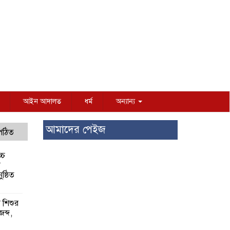
আইন আদালত
ধর্ম
অন্যান্য
আমাদের পেইজ
 পঠিত
্চ
র
ষ্ঠিত
য় শিশুর
 জব্দ,