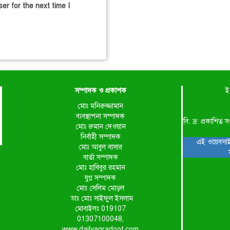
er for the next time I
সম্পাদক ও প্রকাশক
ই
মোঃ মনিরুজ্জামান
ব্যবস্থাপনা সম্পাদক
বি: দ্র: প্রকাশ
মোঃ রুমান দেওয়ান
নির্বাহী সম্পাদক
এই ওয়েবসাই
মোঃ আবুল বাসার
বার্তা সম্পাদক
মোঃ হাবিবুর রহমান
যুগ্ন সম্পাদক
মোঃ সেলিম মোড়ল
ডাঃ মোঃ সাইফুল ইসলাম
মোবাইলঃ 019107
01307100048,
www.dailyagradoot.com