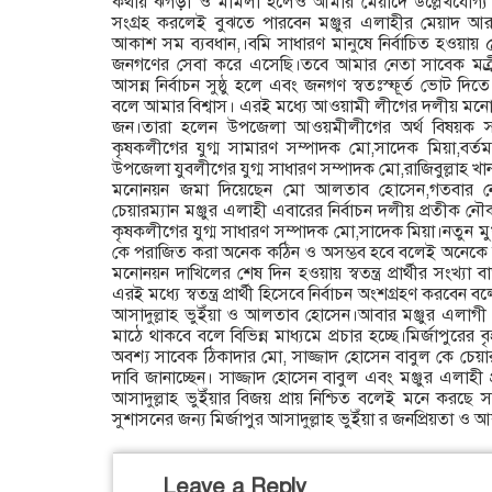
কথায় ঝগড়া ও মামলা হলেও আমার মেয়াদে উল্লেখযোগ্য 
সংগ্রহ করলেই বুঝতে পারবেন মঞ্জুর এলাহীর মেয়াদ 
আকাশ সম ব্যবধান,।বমি সাধারণ মানুষে নির্বাচিত হওয়ায়
জনগণের সেবা করে এসেছি।তবে আমার নেতা সাবেক মত্র্
আসন্ন নির্বাচন সুষ্ঠু হলে এবং জনগণ স্বতঃস্ফূর্ত ভোট দ
বলে আমার বিশ্বাস। এরই মধ্যে আওয়ামী লীগের দলীয় মনোনয়ন
জন।তারা হলেন উপজেলা আওয়মীলীগের অর্থ বিষয়ক সম
কৃষকলীগের যুগ্ম সামারণ সম্পাদক মো,সাদেক মিয়া,বর্তমা
উপজেলা যুবলীগের যুগ্ম সাধারণ সম্পাদক মো,রাজিবুল্লাহ খান রা
মনোনয়ন জমা দিয়েছেন মো আলতাব হোসেন,গতবার নৌকা
চেয়ারম্যান মঞ্জুর এলাহী এবারের নির্বাচন দলীয় প্রতীক
কৃষকলীগের যুগ্ম সাধারণ সম্পাদক মো,সাদেক মিয়া।নতুন মু
কে পরাজিত করা অনেক কঠিন ও অসম্ভব হবে বলেই অনেকে 
মনোনয়ন দাখিলের শেষ দিন হওয়ায় স্বতন্ত্র প্রার্থীর সংখ্য
এরই মধ্যে স্বতন্ত্র প্রার্থী হিসেবে নির্বাচন অংশগ্রহণ করবেন
আসাদুল্লাহ ভুইঁয়া ও আলতাব হোসেন।আবার মঞ্জুর এলাগী ও নৌ
মাঠে থাকবে বলে বিভিন্ন মাধ্যমে প্রচার হচ্ছে।মির্জাপুরের 
অবশ্য সাবেক ঠিকাদার মো, সাজ্জাদ হোসেন বাবুল কে চেয়ারম্
দাবি জানাচ্ছেন। সাজ্জাদ হোসেন বাবুল এবং মঞ্জুর এলাহী প্রত
আসাদুল্লাহ ভুইঁয়ার বিজয় প্রায় নিশ্চিত বলেই মনে করছে 
সুশাসনের জন্য মির্জাপুর আসাদুল্লাহ ভুইঁয়া র জনপ্রিয়তা ও 
Leave a Reply