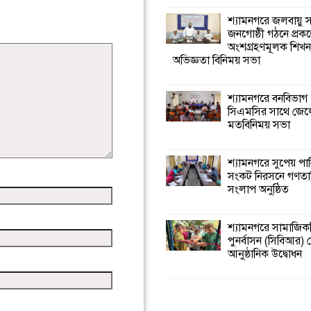
শ্যামনগরে জলবায়ু
জনগোষ্ঠী গঠনে প্রকল
অংশগ্রহণমূলক শিখ
অভিজ্ঞতা বিনিময় সভা
শ্যামনগরে বনবিভাগ
সিএমসির সাথে জেল
মতবিনিময় সভা
শ্যামনগরে সুপেয় পা
সংকট নিরসনে গণতান্ত
সংলাপ অনুষ্ঠিত
শ্যামনগরে সামাজিকভ
পুনর্বাসন (সিবিআর) কে
আনুষ্ঠানিক উদ্বোধন