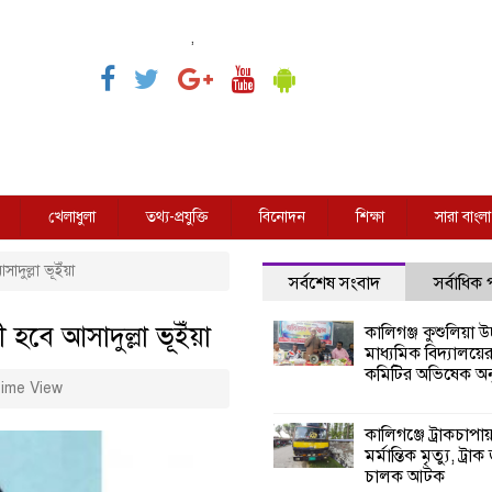
,
খেলাধুলা
তথ্য-প্রযুক্তি
বিনোদন
শিক্ষা
সারা বাংলা
াদুল্লা ভূইঁয়া
সর্বশেষ সংবাদ
সর্বাধিক
ী হবে আসাদুল্লা ভূইঁয়া
কালিগঞ্জ কুশুলিয়া উচ
মাধ্যমিক বিদ্যালয়ে
কমিটির অভিষেক অনু
ime View
কালিগঞ্জে ট্রাকচাপা
মর্মান্তিক মৃত্যু, ট্রাক
চালক আটক