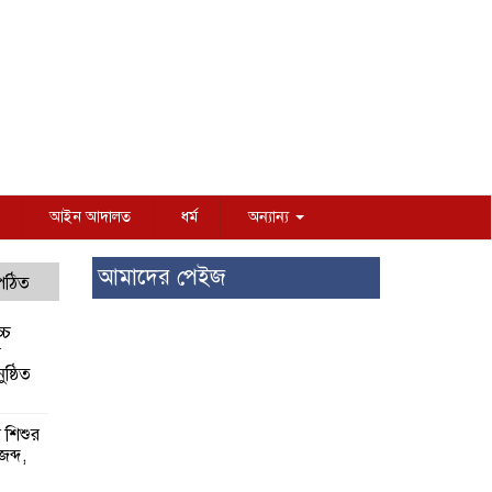
আইন আদালত
ধর্ম
অন্যান্য
আমাদের পেইজ
 পঠিত
্চ
র
ষ্ঠিত
য় শিশুর
 জব্দ,