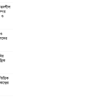
 সহনশীল
্পের
ন ও
 ও
েদের
নির
্রিক
িত্তিক
ন্দ্রের