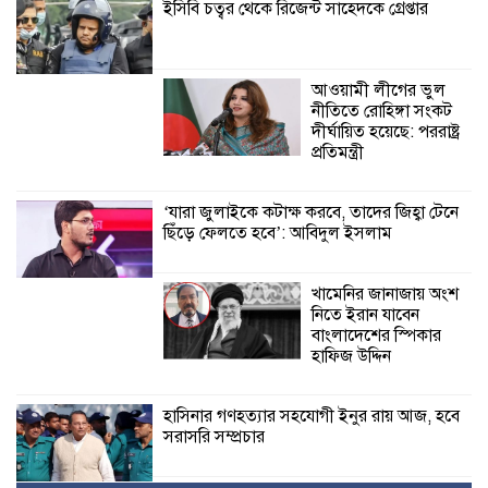
ইসিবি চত্বর থেকে রিজেন্ট সাহেদকে গ্রেপ্তার
আওয়ামী লীগের ভুল
নীতিতে রোহিঙ্গা সংকট
দীর্ঘায়িত হয়েছে: পররাষ্ট্র
প্রতিমন্ত্রী
‘যারা জুলাইকে কটাক্ষ করবে, তাদের জিহ্বা টেনে
ছিঁড়ে ফেলতে হবে’: আবিদুল ইসলাম
খামেনির জানাজায় অংশ
নিতে ইরান যাবেন
বাংলাদেশের স্পিকার
হাফিজ উদ্দিন
হাসিনার গণহত্যার সহযোগী ইনুর রায় আজ, হবে
সরাসরি সম্প্রচার