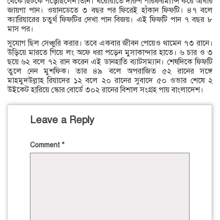
থেকে ছিটকে পড়েছিলেন তিনি। ঘরোয়াতে দারুণ পারফরম্যান্স করে আবার
জায়গা পান। ওয়ানডেতে ৩ বছর পর ফিরেই হাঁকান ফিফটি। ৪৭ বলে
ক্যারিয়ারের চতুর্থ ফিফটির দেখা পান বিজয়। এই ফিফটি পান ৭ বছর ৮
মাস পর।
সুযোগ ছিল সেঞ্চুরি করার। তবে একবার জীবন পেয়েও থামেন ৭৩ রানে।
উড়িয়ে মারতে গিয়ে লং অফে ধরা পড়েন মুসাকান্দার হাতে। ৬ চার ও ৩
ছয়ে ৬২ বলে ৭২ রান করেন এই ডানহাতি ব্যাটসম্যান। শেষদিকে ফিফটি
তুলে নেন মুশফিক। তার ৪৯ বলে অপরাজিত ৫২ রানের সঙ্গে
মাহমুদউল্লাহ রিয়াদের ১২ বলে ২০ রানের সুবাদে ৫০ ওভার শেষে ২
উইকেট হারিয়ে স্কোর বোর্ডে ৩০২ রানের বিশাল সংগ্রহ পায় বাংলাদেশ।
Leave a Reply
Comment
*