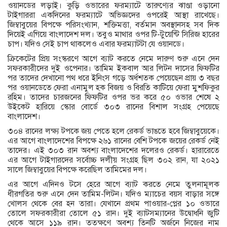
ওয়ানডের লড়াই। কুড়ি ওভারের ফরম্যাটে তারুণ্যের ঝাণ্ডা ওড়ানো
টাইগাররা একদিনের ফরম্যাটে অভিজ্ঞদের ওপরেই আস্থা রাখেছে।
জিম্বাবুয়ের বিপক্ষে পরিসংখ্যান, শক্তিমত্তা, বর্তমান অবস্থানসহ সব দিক
দিয়েই এগিয়ে বাংলাদেশ দল। তবুও মাথার ওপর টি-টুয়েন্টি সিরিজ হারের
চাপ। যদিও সেই চাপ থাকলেও এবার ফরম্যাটটা যে ওয়ানডে।
ক্রিকেটের প্রিয় সংস্করণে আগে ব্যাট করতে নেমে দারুণ শুরু এনে দেন
সফরকারীদের দুই ওপেনার। তামিম ইকবাল আর লিটন দাসের ফিফটির
পর তাদের দেখানো পথ ধরে ইনিংস গড়ে অর্ধশতক পেয়েছেন প্রায় ৩ বছর
পর ওয়ানডেতে ফেরা এনামুল হক বিজয় ও বিরতি কাটিয়ে ফেরা মুশফিকুর
রহিম। তাদের চারজনের ফিফটির ওপর ভর করে ৫০ ওভার শেষে ২
উইকেট হারিয়ে স্কোর বোর্ডে ৩০৩ রানের বিশাল সংগ্রহ পেয়েছে
বাংলাদেশ।
৩০৪ রানের লক্ষ্য টপকে জয় পেতে হলে রেকর্ড ভাঙতে হবে জিম্বাবুয়েকে।
এর আগে বাংলাদেশের বিপক্ষে ২৬১ রানের বেশি টপকে জয়ের রেকর্ড নেই
তাদের। এই ৩০৩ রান অবশ্য বাংলাদেশের দলেরও রেকর্ড। হারারেতে
এর আগে টাইগারদের সর্বোচ্চ দলীয় সংগ্রহ ছিল ৩০২ রান, যা ২০২১
সালে জিম্বাবুয়ের বিপক্ষে করেছিল তামিমের দল।
এর আগে এদিনও টসে হেরে আগে ব্যাট করতে নেমে তুলনামূলক
ধীরগতির শুরু এনে দেন তামিম-লিটন। যদিও ম্যাচের বয়স বাড়ার সঙ্গে
খোলস থেকে বের হন তারা। যেখানে প্রথম পাওয়ার-প্লের ১০ ওভারে
তোলে সফরকারীরা তোলে ৫১ রান। দুই ব্যাটসম্যানের উদ্বোধনি জুটি
থেকে আসে ১১৯ রান। ততক্ষণে অবশ্য তিনটি অর্জনে নিজের নাম