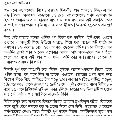
তুলেছেন তামিম।
৭৯ বলে ওয়ানডেতে নিজের ৫৪তম ফিফটির স্বাদ পাওয়ার কিছুক্ষণ পর
অফ স্পিনার সিকান্দার রাজাকে চার মেরে বাংলাদেশের প্রথম ব্যাটসম্যান
হিসেবে ওয়ানডেতে ৮ হাজার রানের মালিক বনে যান এই বাঁহাতি। তার
আগেই দেশের প্রথম ব্যাটসম্যান হিসেবে স্বীকৃত ক্রিকেটে ২৫০০০ রান পূর্ণ
করেন।
কিন্তু সেই রাজার বলেই খানিক পর ফিরে যান তামিম। ইনিংসের ২৬তম
ওভারে ব্যাকফুটে গিয়ে উড়িয়ে মারতে গিয়ে ধরা পড়েন শর্ট থার্ডম্যান
অঞ্চলে। ৮৮ বলে ৯ চারে ৬২ রান করে ফেরেন তামিম। তার বিদায়ের পর
ফিফটির দেখা পান আরেক ওপেনার লিটন। মাসাকাদজাকে অন সাইডে
খেলে ৭৫ বলে এই স্বাদ পান লিটন। এটি তার ক্যারিয়ারের ১৫তম ও
ওয়ানডেতে সপ্তম ফিফটি।
ফিফটি পূর্ণ করে আগ্রাসী রূপে লিটন, ছুটতে থাকেন শতকের দিকে। তবে
এদিন ভাগ্য যেন সঙ্গে দিল না তাকে। ৩৪তম ওভারের প্রথম বলে দ্রুত
সিঙ্গেল নিতে গিয়ে পেশিতে টান পড়ে তার। এরপর মাটিতে লুটিয়ে পড়েন,
স্ট্রেচারে করে তাকে নেওয়া হয় ড্রেসিংরুমে। দুর্দান্ত খেলতে থাকা লিটন ৮৯
বলে ৮১ রানে রিটায়ার্ড হার্ট হন। তার ইনিংসে চারের মার ছিল ৯টি ও ছয়ের
মার ১টি। এদিন আর ব্যাটিংয়ে নামেননি তিনি।
লিটন অসুস্থ হয়ে সাজঘরে ফিরলে ক্রিজে আসেন মুশফিকুর রহিম। বিজয়ের
সঙ্গে জুটি বেঁধে দলকে বড় সংগ্রহের দিকে নেন তিনি। দুইজনই পেয়েছেন
অর্ধশতকের দেখা। আগে ফিফটি পূর্ণ করেন বিজয়। ফর্মহীনতায় ভুগে দল