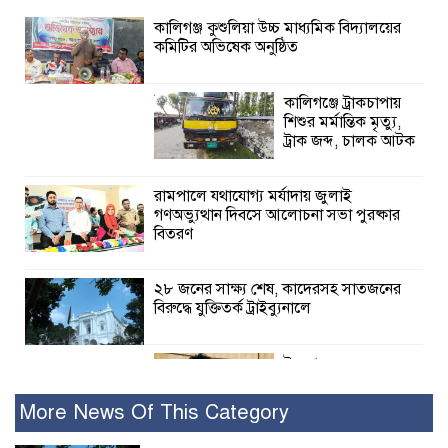
কালিগঞ্জ কুশুলিয়া উচ্চ মাধ্যমিক বিদ্যালয়ের
কমিটির অভিষেক অনুষ্ঠিত
কালিগঞ্জে ট্রাকচাপায়
শিশুর মর্মান্তিক মৃত্যু,
ট্রাক জব্দ, চালক আটক
রামপালে যথাযোগ্য মর্যাদায় জুলাই
গণঅভ্যুত্থান দিবসে আলোচনা সভা পুরষ্কার
বিতরণ
২৮ জনের সাক্ষ্য শেষ, কাদেরসহ সাতজনের
বিরুদ্ধে যুক্তিতর্ক ট্রাইব্যুনালে
ইসলামের সবচেয়ে
বেশি ক্ষতি করেছে
জামায়াত: নুরুল হক
More News Of This Category
নুর